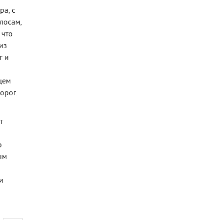
ра, с
лосам,
 что
из
г и
щем
орог.
т
о
ым
и