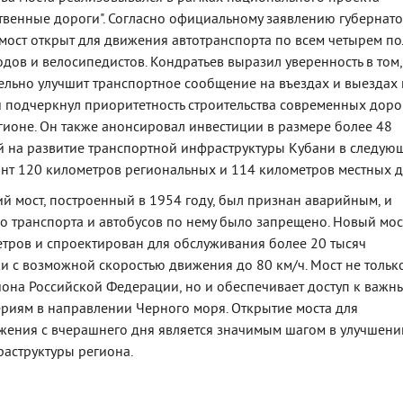
твенные дороги". Согласно официальному заявлению губернато
мост открыт для движения автотранспорта по всем четырем по
дов и велосипедистов. Кондратьев выразил уверенность в том,
ельно улучшит транспортное сообщение на въездах и выездах 
и подчеркнул приоритетность строительства современных доро
гионе. Он также анонсировал инвестиции в размере более 48
 на развитие транспортной инфраструктуры Кубани в следую
онт 120 километров региональных и 114 километров местных д
й мост, построенный в 1954 году, был признан аварийным, и
о транспорта и автобусов по нему было запрещено. Новый мос
етров и спроектирован для обслуживания более 20 тысяч
ки с возможной скоростью движения до 80 км/ч. Мост не тольк
иона Российской Федерации, но и обеспечивает доступ к важн
риям в направлении Черного моря. Открытие моста для
ения с вчерашнего дня является значимым шагом в улучшени
аструктуры региона.