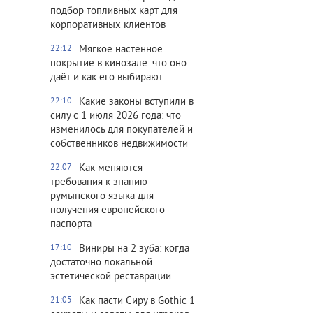
подбор топливных карт для
корпоративных клиентов
Мягкое настенное
22:12
покрытие в кинозале: что оно
даёт и как его выбирают
Какие законы вступили в
22:10
силу с 1 июля 2026 года: что
изменилось для покупателей и
собственников недвижимости
Как меняются
22:07
требования к знанию
румынского языка для
получения европейского
паспорта
Виниры на 2 зуба: когда
17:10
достаточно локальной
эстетической реставрации
Как пасти Сиру в Gothic 1
21:05