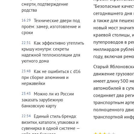
смерти, подтверждение
"Безопасные качес
родства
сегодняшнего дня 
а также для пешехо
Технические двери под
16:29
проём: замер, изготовление и
новый мост значит
сроки
краевой столицы, 
путепроводов в ре
Как эффективно утеплить
22:51
миллиардов рублей
крышу изнутри: секреты
надежной теплоизоляции для
году, включая рем
уютного дома
Старый Яблоновски
Как не ошибиться с d16
23:48
движение грузовог
при сборке алюминия и
имеет длину 500 м
нержавейки
автомобилей в сут
Можно ли из России
23:43
соединяет два рег
заказать зарубежную
транспортным арте
банковскую карту
полноценного движ
Единый стиль бренда:
транспортной инфр
22:54
визитки, каталоги, упаковка и
сувенирка в одной системе —