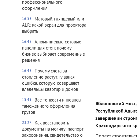
профессионального
оформления
Матовый, глянцевый или
16:53
ALR: какой экран для проектора
выбрать
Алюминиевые сотовые
16:48
панели для стен: почему
бизнес выбирает современные
решения
Почему счета за
16:43
отопление растут: главная
ошибка, которую совершают
владельцы квартир и домов
Все тонкости и нюансы
15:49
Яблоновский мост
таможенного оформления
Республикой Адыге
грузов
завершении строи
Как восстановить
23:27
Краснодарского кр
документы на могилу: паспорт
захоронения, свидетельство о
Проект строительс