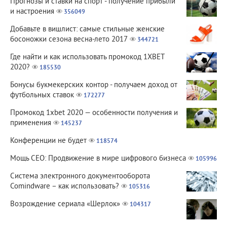
Прогнозы и ставки на спорт - получение прибыли
и настроения
356049
Добавьте в вишлист: самые стильные женские
босоножки сезона весна-лето 2017
344721
Где найти и как использовать промокод 1XBET
2020?
185530
Бонусы букмекерских контор - получаем доход от
футбольных ставок
172277
Промокод 1xbet 2020 — особенности получения и
применения
145237
Конференции не будет
118574
Мощь СЕО: Продвижение в мире цифрового бизнеса
105996
Система электронного документооборота
Comindware – как использовать?
105316
Возрождение сериала «Шерлок»
104317