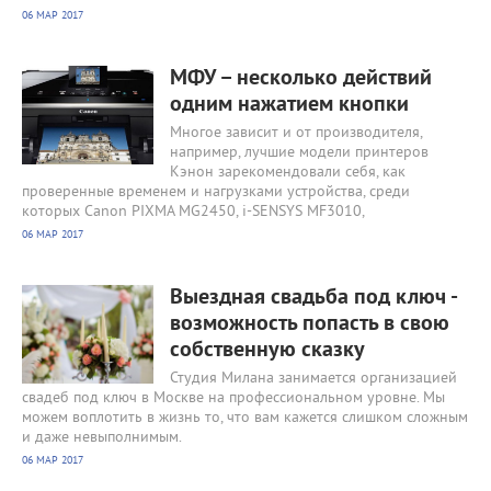
06 МАР 2017
1754
0
МФУ – несколько действий
одним нажатием кнопки
Многое зависит и от производителя,
например, лучшие модели принтеров
Кэнон зарекомендовали себя, как
проверенные временем и нагрузками устройства, среди
которых Canon PIXMA MG2450, i-SENSYS MF3010,
06 МАР 2017
1726
0
Выездная свадьба под ключ -
возможность попасть в свою
собственную сказку
Студия Милана занимается организацией
свадеб под ключ в Москве на профессиональном уровне. Мы
можем воплотить в жизнь то, что вам кажется слишком сложным
и даже невыполнимым.
06 МАР 2017