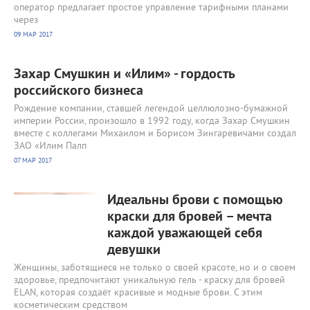
оператор предлагает простое управление тарифными планами
через
09 МАР 2017
Захар Смушкин и «Илим» - гордость
российского бизнеса
Рождение компании, ставшей легендой целлюлозно-бумажной
империи России, произошло в 1992 году, когда Захар Смушкин
вместе с коллегами Михаилом и Борисом Зингаревичами создал
ЗАО «Илим Палп
07 МАР 2017
2827
0
Идеальны брови с помощью
краски для бровей – мечта
каждой уважающей себя
девушки
Женщины, заботящиеся не только о своей красоте, но и о своем
здоровье, предпочитают уникальную гель - краску для бровей
ELAN, которая создаёт красивые и модные брови. С этим
косметическим средством