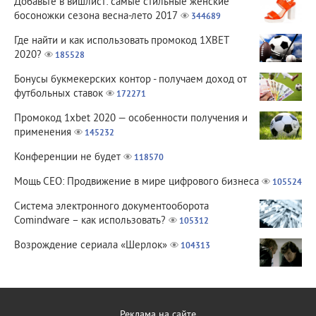
Добавьте в вишлист: самые стильные женские
босоножки сезона весна-лето 2017
344689
Где найти и как использовать промокод 1XBET
2020?
185528
Бонусы букмекерских контор - получаем доход от
футбольных ставок
172271
Промокод 1xbet 2020 — особенности получения и
применения
145232
Конференции не будет
118570
Мощь СЕО: Продвижение в мире цифрового бизнеса
105524
Система электронного документооборота
Comindware – как использовать?
105312
Возрождение сериала «Шерлок»
104313
Реклама на сайте