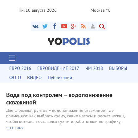
Пн, 10 августа 2026
Москва °C
ЕВРО 2016
ЕВРОВИДЕНИЕ 2017
ЧМ 2018
ВЫБОРЫ
ФОТО
ВИДЕО
Публикации
Вода под контролем – водопонижение
скважиной
Для сложных грунтов – водопонижение скважиной: где
применяют, как выбрать схему, какие насосы и расчет нужны,
чтобы котлован оставался сухим и работы шли по графику.
18 СЕН 2025