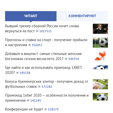
ЧИТАЮТ
КОММЕНТИРУЮТ
Бывший тренер сборной России хочет снова
вернуться на пост
1017515
Прогнозы и ставки на спорт - получение прибыли
и настроения
356057
Добавьте в вишлист: самые стильные женские
босоножки сезона весна-лето 2017
344754
Где найти и как использовать промокод 1XBET
2020?
185538
Бонусы букмекерских контор - получаем доход от
футбольных ставок
172282
Промокод 1xbet 2020 — особенности получения и
применения
145243
Конференции не будет
118579