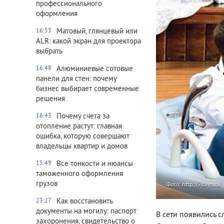
профессионального
оформления
Матовый, глянцевый или
16:53
ALR: какой экран для проектора
выбрать
Алюминиевые сотовые
16:48
панели для стен: почему
бизнес выбирает современные
решения
Почему счета за
16:43
отопление растут: главная
ошибка, которую совершают
владельцы квартир и домов
Все тонкости и нюансы
15:49
таможенного оформления
грузов
Фото: http://7days.ru/
Как восстановить
23:27
документы на могилу: паспорт
В сети появились с
захоронения, свидетельство о