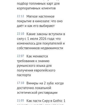
подбор топливных карт для
корпоративных клиентов
Мягкое настенное
22:12
покрытие в кинозале: что оно
даёт и как его выбирают
Какие законы вступили в
22:10
силу с 1 июля 2026 года: что
изменилось для покупателей и
собственников недвижимости
Как меняются
22:07
требования к знанию
румынского языка для
получения европейского
паспорта
Виниры на 2 зуба: когда
17:10
достаточно локальной
эстетической реставрации
Как пасти Сиру в Gothic 1
21:05