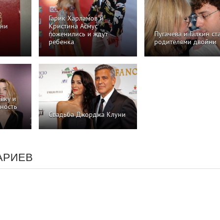
Гарик Харламов и
они
Кристина Асмус
поженились и ждут
Пугачева и Галкин ст
ребенка
родителями двойни
вку и
ность
Свадьба Джорджа Клуни
АРИЕВ