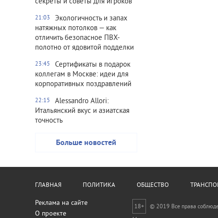
секреты и советы для игроков
Экологичность и запах
21:03
натяжных потолков — как
отличить безопасное ПВХ-
полотно от ядовитой подделки
Сертификаты в подарок
23:45
коллегам в Москве: идеи для
корпоративных поздравлений
Alessandro Allori:
22:15
Итальянский вкус и азиатская
точность
Больше новостей
ГЛАВНАЯ
ПОЛИТИКА
ОБЩЕСТВО
ТРАНСПО
Реклама на сайте
18+
© 2019 Все права соблюд
О проекте