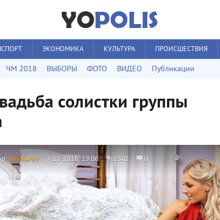
НСПОРТ
ЭКОНОМИКА
КУЛЬТУРА
ПРОИСШЕСТВИЯ
ЧМ 2018
ВЫБОРЫ
ФОТО
ВИДЕО
Публикации
свадьба солистки группы
а
ор:
belokurov
7-11-2016, 19:06
1501
0