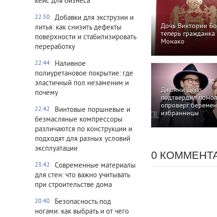
кейс для бизнеса
Добавки для экструзии и
22:50
Дочь Виктории Б
литья: как снизить дефекты
теперь гражданка
поверхности и стабилизировать
Монако
переработку
Наливное
22:44
полиуретановое покрытие: где
эластичный пол незаменим и
Джонни Депп
почему
подтвердил помол
опроверг беремен
Винтовые поршневые и
22:42
избранницы
безмасляные компрессоры
различаются по конструкции и
подходят для разных условий
эксплуатации
0 КОММЕНТ
Современные материалы
23:42
для стен: что важно учитывать
при строительстве дома
Безопасность под
20:40
ногами: как выбрать и от чего