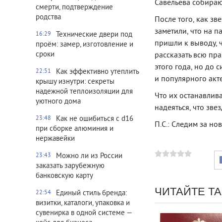
Савельева собираю
смерти, подтверждение
родства
После того, как з
заметили, что на 
Технические двери под
16:29
пришли к выводу, ч
проём: замер, изготовление и
сроки
рассказать всю пра
этого года, но до 
Как эффективно утеплить
22:51
и популярного акт
крышу изнутри: секреты
надежной теплоизоляции для
Что их останавлив
уютного дома
надеяться, что зве
Как не ошибиться с d16
23:48
П.С.: Следим за но
при сборке алюминия и
нержавейки
Можно ли из России
23:43
заказать зарубежную
банковскую карту
ЧИТАЙТЕ Т
Единый стиль бренда:
22:54
визитки, каталоги, упаковка и
сувенирка в одной системе —