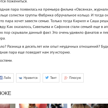
тся пожениться.
вездная пара появилась на премьера фильма «Овсянка», журнал
пальце солистки группы Фабрика обручальное кольцо. И тогда о
то пара хочет завести семью. Только тогда Кирилл и Саша реш
вду. Как оказалось, Савельева и Сафонов стали семьей еще в а
сих пор скрывали данный факт. Это очень удивило фанатов и пе
ера.
ало? Разница в десять лет или опыт неудачных отношений? Буд
здная пара еще поведает нам эту историю.
востями.
Лайк
Нравится
Твит
Плюсую
АКЖЕ