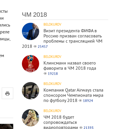
исты
ЧМ 2018
ни
ились
BELOKUROV
Визит президента ФИФА в
преле
Россию призван согласовать
вицы,
проблемы с трансляцией ЧМ
2018
25457
ем
BELOKUROV
Клинсманн назвал своего
фаворита в ЧМ 2018 года
19218
BELOKUROV
Компания Qatar Airways стала
спонсором Чемпионата мира
по футболу 2018
18924
BELOKUROV
ЧМ 2018 будет
сопровождаться
видеоповторами
21393