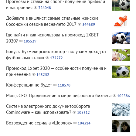
Прогнозы и ставки на спорт - получение прибыли
и настроения
356048
Добавьте в вишлист: самые стильные женские
босоножки сезона весна-лето 2017
344689
Где найти и как использовать промокод 1XBET
2020?
185529
Бонусы букмекерских контор - получаем доход от
футбольных ставок
172272
Промокод 1xbet 2020 — особенности получения и
применения
145232
Конференции не будет
118570
Мощь СЕО: Продвижение в мире цифрового бизнеса
105586
Система электронного документооборота
Comindware – как использовать?
105312
Возрождение сериала «Шерлок»
104314