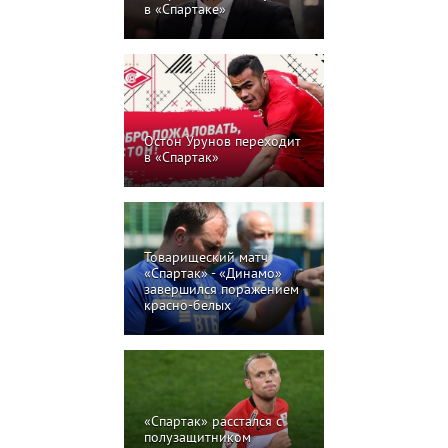
в «Спартаке»
Остон Урунов переходит
в «Спартак»
Товарищеский матч
«Спартак» - «Динамо»
завершился поражением
красно-белых
«Спартак» расстался с
полузащитником