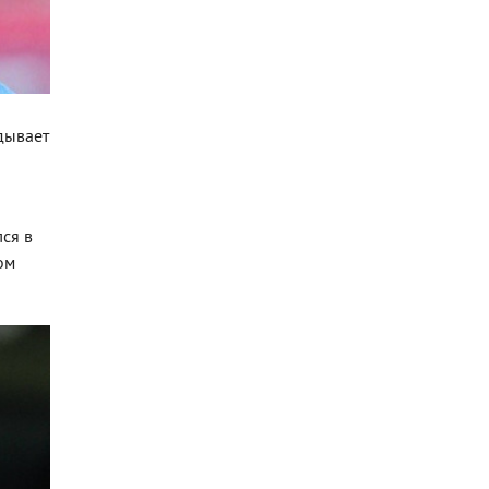
дывает
ся в
ом