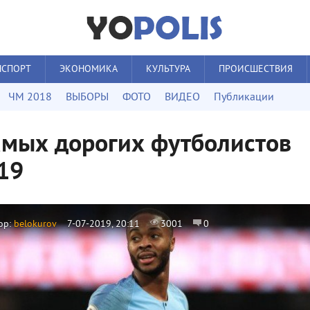
НСПОРТ
ЭКОНОМИКА
КУЛЬТУРА
ПРОИСШЕСТВИЯ
ЧМ 2018
ВЫБОРЫ
ФОТО
ВИДЕО
Публикации
амых дорогих футболистов
19
ор:
belokurov
7-07-2019, 20:11
3001
0