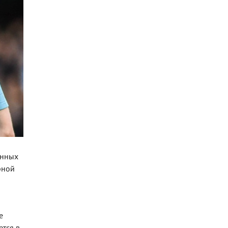
енных
рной
е