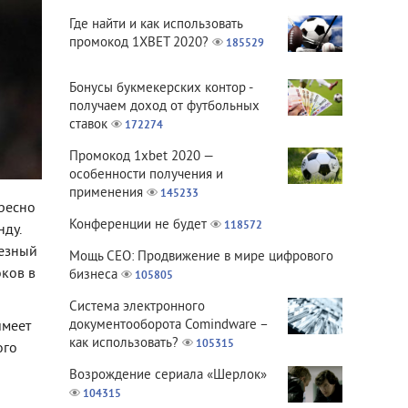
Где найти и как использовать
промокод 1XBET 2020?
185529
Бонусы букмекерских контор -
получаем доход от футбольных
ставок
172274
Промокод 1xbet 2020 —
особенности получения и
применения
145233
ересно
Конференции не будет
118572
нду.
ьезный
Мощь СЕО: Продвижение в мире цифрового
оков в
бизнеса
105805
Система электронного
документооборота Comindware –
имеет
как использовать?
105315
ого
Возрождение сериала «Шерлок»
104315