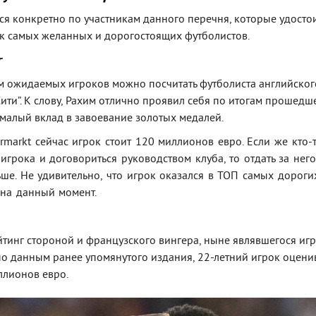
я конкретно по участникам данного перечня, которые удосто
к самых желанных и дорогостоящих футболистов.
г
м ожидаемых игроков можно посчитать футболиста английског
ити”. К слову, Рахим отлично проявил себя по итогам прошедш
емалый вклад в завоевание золотых медалей.
rmarkt сейчас игрок стоит 120 миллионов евро. Если же кто-
 игрока и договориться руководством клуба, то отдать за него
ше. Не удивительно, что игрок оказался в ТОП самых дороги
 на данный момент.
йтинг стороной и французского вингера, ныне являвшегося иг
 по данным ранее упомянутого издания, 22-летний игрок оцени
ллионов евро.