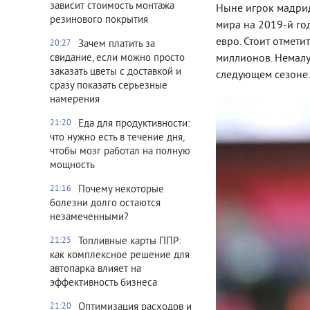
зависит стоимость монтажа
Ныне игрок мадрид
резинового покрытия
мира на 2019-й го
евро. Стоит отмети
Зачем платить за
20:27
миллионов. Немалу
свидание, если можно просто
заказать цветы с доставкой и
следующем сезоне.
сразу показать серьезные
намерения
Еда для продуктивности:
21:20
что нужно есть в течение дня,
чтобы мозг работал на полную
мощность
Почему некоторые
21:16
болезни долго остаются
незамеченными?
Топливные карты ППР:
21:25
как комплексное решение для
автопарка влияет на
эффективность бизнеса
Оптимизация расходов и
21:20