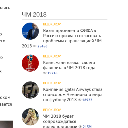
ились
ЧМ 2018
BELOKUROV
Визит президента ФИФА в
о
Россию призван согласовать
проблемы с трансляцией ЧМ
его
2018
25456
BELOKUROV
то
Клинсманн назвал своего
фаворита в ЧМ 2018 года
х
19216
BELOKUROV
Компания Qatar Airways стала
спонсором Чемпионата мира
роком
по футболу 2018
18922
вается
BELOKUROV
ЧМ 2018 будет
сопровождаться
видеоповторами
21391