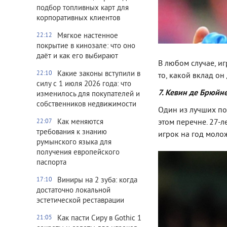
подбор топливных карт для
корпоративных клиентов
Мягкое настенное
22:12
покрытие в кинозале: что оно
даёт и как его выбирают
В любом случае, и
Какие законы вступили в
22:10
то, какой вклад он
силу с 1 июля 2026 года: что
7. Кевин де Брюйн
изменилось для покупателей и
собственников недвижимости
Один из лучших по
этом перечне. 27-л
Как меняются
22:07
требования к знанию
игрок на год моло
румынского языка для
получения европейского
паспорта
Виниры на 2 зуба: когда
17:10
достаточно локальной
эстетической реставрации
Как пасти Сиру в Gothic 1
21:05