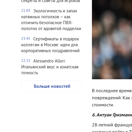
секреты и советы для игроков
Экологичность и запах
21:03
натяжных потолков — как
отличить безопасное ПВХ-
полотно от ядовитой подделки
Сертификаты в подарок
23:45
коллегам в Москве: идеи для
корпоративных поздравлений
Alessandro Allori:
22:15
Итальянский вкус и азиатская
точность
Больше новостей
В последнее время
повреждений. Как 
стоимости.
6. Антуан Гризман
28-летний француз