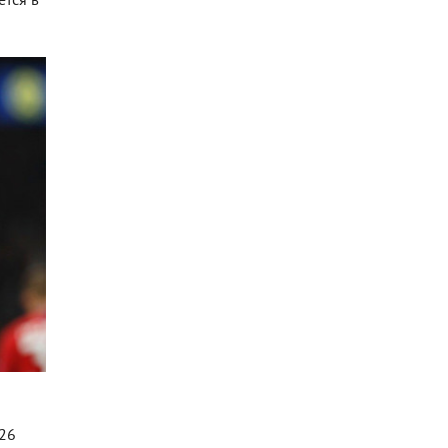
ется в
126