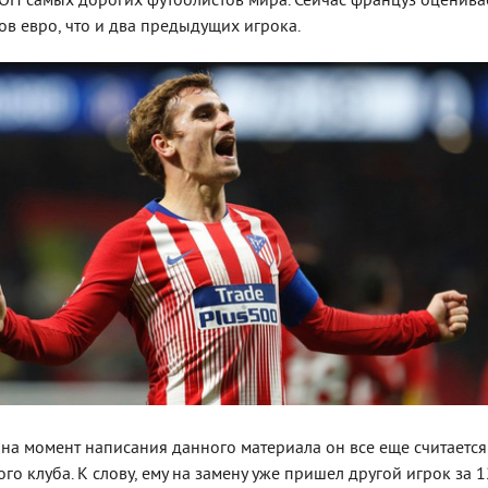
ТОП самых дорогих футболистов мира. Сейчас француз оценива
ов евро, что и два предыдущих игрока.
о на момент написания данного материала он все еще считается
о клуба. К слову, ему на замену уже пришел другой игрок за 