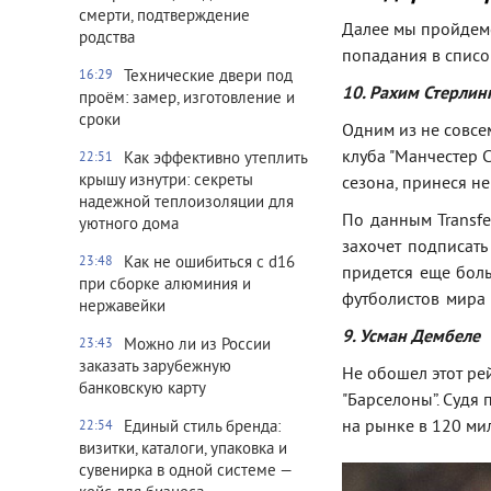
смерти, подтверждение
Далее мы пройдемс
родства
попадания в списо
Технические двери под
16:29
10. Рахим Стерлин
проём: замер, изготовление и
сроки
Одним из не совсе
клуба "Манчестер С
Как эффективно утеплить
22:51
крышу изнутри: секреты
сезона, принеся н
надежной теплоизоляции для
По данным Transfe
уютного дома
захочет подписать
Как не ошибиться с d16
23:48
придется еще боль
при сборке алюминия и
футболистов мира
нержавейки
9. Усман Дембеле
Можно ли из России
23:43
заказать зарубежную
Не обошел этот ре
банковскую карту
"Барселоны”. Судя
на рынке в 120 ми
Единый стиль бренда:
22:54
визитки, каталоги, упаковка и
сувенирка в одной системе —