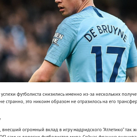
 успехи футболиста снизились именно из-за нескольких получ
не странно, это никоим образом не отразилось на его трансфе
н
, внесший огромный вклад в игру мадридского "Атлетико” так ж