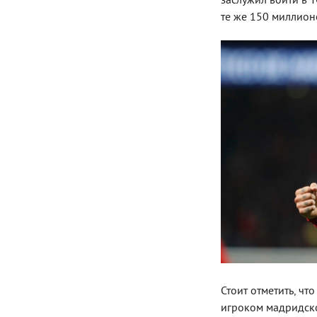
заслужил войти в 
те же 150 миллион
Стоит отметить, чт
игроком мадридског