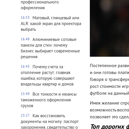
профессионального
оформления
Матовый, глянцевый или
16:53
ALR: какой экран для проектора
выбрать
Алюминиевые сотовые
16:48
панели для стен: почему
бизнес выбирает современные
решения
Постепенное развит
Почему счета за
16:43
и они готовы плати
отопление растут: главная
ошибка, которую совершают
Говоря о трансфер
владельцы квартир и домов
рост стоимости игр
футболе на данный
Все тонкости и нюансы
15:49
таможенного оформления
Имея желание спро
грузов
возможность воспо
Как восстановить
23:27
позволяет это сдел
документы на могилу: паспорт
Топ дорогих 
захоронения, свидетельство о