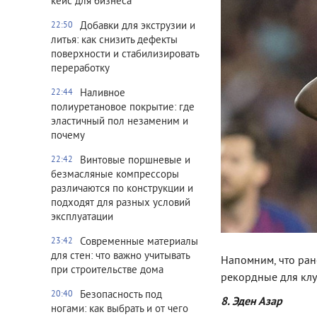
кейс для бизнеса
Добавки для экструзии и
22:50
литья: как снизить дефекты
поверхности и стабилизировать
переработку
Наливное
22:44
полиуретановое покрытие: где
эластичный пол незаменим и
почему
Винтовые поршневые и
22:42
безмасляные компрессоры
различаются по конструкции и
подходят для разных условий
эксплуатации
Современные материалы
23:42
для стен: что важно учитывать
Напомним, что ран
при строительстве дома
рекордные для клу
Безопасность под
20:40
8. Эден Азар
ногами: как выбрать и от чего