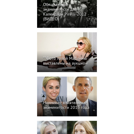
Обнаженные
знаменитости для
Календаря Pirelli-2012
(ВИДЕО)
**Фото голой Мадонны
выставлены на аукцион
Наименее влиятельные
знаменитости 2013 года