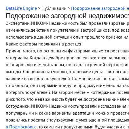
DataLife Engine
> Публикации >
Подорожание загородной н
Подорожание загородной недвижимос
Экспертами ИНКОМ-Недвижимость был проанализирован р
изменились действия покупателей и застройщиков, под во
использовать в данной ситуации опыт прошлого кризиса ил
Какие факторы повлияли на рост цен
Причин много, но основными факторами является рост вал
материалы. Когда в декабре произошел ажиотаж на рынке
планировали изменить цены, но в долгосрочной перспекти
выгоды. Специалисты считают, что низкие цены – вот осно
влияние на выбор покупателей. По мнению экспертов, сам
готовности, они первыми пойдут в продажу и именно на та
потерять покупателей. На втором месте – коттеджные посел
риск того, что недвижимость будет не достроена минимален
Сотрудники ИНКОМ-Недвижимость провели исследования, ч
популярными и какие варианты адаптации можно провести, 
появились проекты с таунхаусами с уменьшенной площадью.
в Подмосковье
, то самыми продуктивными будут участки с