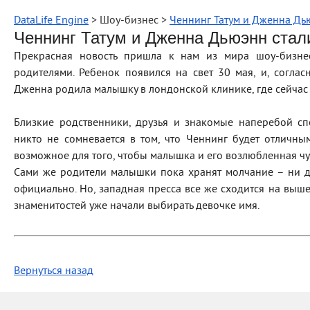
DataLife Engine
> Шоу-бизнес >
Ченнинг Татум и Дженна Дь
Ченнинг Татум и Дженна Дьюэнн стал
Прекрасная новость пришла к нам из мира шоу-бизне
родителями. Ребенок появился на свет 30 мая, и, соглас
Дженна родила малышку в лондонской клинике, где сейчас 
Близкие родственники, друзья и знакомые наперебой сп
никто не сомневается в том, что Ченнинг будет отличны
возможное для того, чтобы малышка и его возлюбленная ч
Сами же родители малышки пока хранят молчание – ни д
официально. Но, западная пресса все же сходится на выш
знаменитостей уже начали выбирать девочке имя.
Вернуться назад