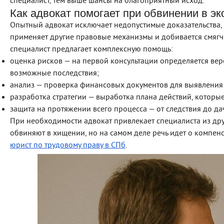
специалист, тем выше шансы на благоприятный исход.
Как адвокат помогает при обвинении в э
Опытный адвокат исключает недопустимые доказательства, 
применяет другие правовые механизмы и добивается смягч
специалист предлагает комплексную помощь:
оценка рисков — на первой консультации определяется вер
возможные последствия;
анализ — проверка финансовых документов для выявления
разработка стратегии — выработка плана действий, которы
защита на протяжении всего процесса — от следствия до да
При необходимости адвокат привлекает специалиста из дру
обвиняют в хищении, но на самом деле речь идет о компенс
юрист по трудовому праву в СПб
.