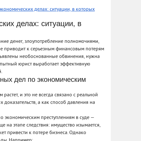
кономических делах: ситуации, в которых
ких делах: ситуации, в
ние денег, злоупотребление полномочиями,
е приводит к серьезным финансовым потерям
едъявлены необоснованные обвинения, нужна
Опытный юрист выработает эффективную
.
вных дел по экономическим
растет, и это не всегда связано с реальной
х доказательств, а как способ давления на
по экономическим преступлениям в суде —
ще на этапе следствия: имущество изымается,
жет привести к потере бизнеса. Однако
оды. Например: