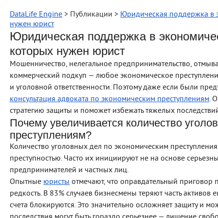
DataLife Engine
> Публикации >
Юридическая поддержка в э
нужен юрист
Юридическая поддержка в экономичес
которых нужен юрист
Мошенничество, нелегальное предпринимательство, отмыва
коммерческий подкуп — любое экономическое преступлени
и уголовной ответственности. Поэтому даже если были пр
консультация адвоката по экономическим преступлениям
. 
стратегию защиты и поможет избежать тяжелых последствий
Почему увеличивается количество уголо
преступлениям?
Количество уголовных дел по экономическим преступлениям 
преступностью. Часто их инициируют не на основе серьезны
предпринимателей и частных лиц.
Опытные
юристы
отмечают, что оправдательный приговор 
редкость. В 83% случаев бизнесмены теряют часть активов е
счета блокируются. Это значительно осложняет защиту и мо
последствия могут быть гораздо серьезнее — лишение своб