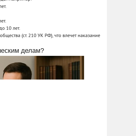
ет.
ет.
о 10 лет.
бщества (ст. 210 УК РФ), что влечет наказание
ческим делам?