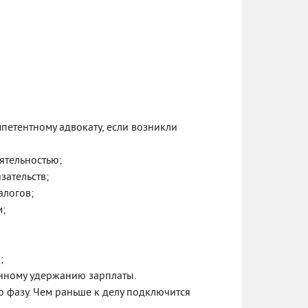
петентному адвокату, если возникли
ятельностью;
зательств;
алогов;
м;
;
нному удержанию зарплаты.
ю фазу. Чем раньше к делу подключится