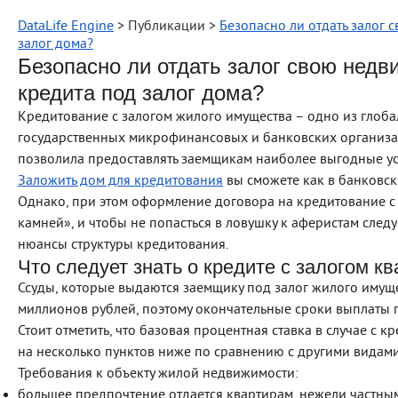
DataLife Engine
> Публикации >
Безопасно ли отдать залог 
залог дома?
Безопасно ли отдать залог свою недв
кредита под залог дома?
Кредитование с залогом жилого имущества – одно из глоба
государственных микрофинансовых и банковских организац
позволила предоставлять заемщикам наиболее выгодные у
Заложить дом для кредитования
вы сможете как в банковск
Однако, при этом оформление договора на кредитование 
камней», и чтобы не попасться в ловушку к аферистам следу
нюансы структуры кредитования.
Что следует знать о кредите с залогом к
Ссуды, которые выдаются заемщику под залог жилого имущес
миллионов рублей, поэтому окончательные сроки выплаты по 
Стоит отметить, что базовая процентная ставка в случае с 
на несколько пунктов ниже по сравнению с другими видам
Требования к объекту жилой недвижимости:
большее предпочтение отдается квартирам, нежели частным